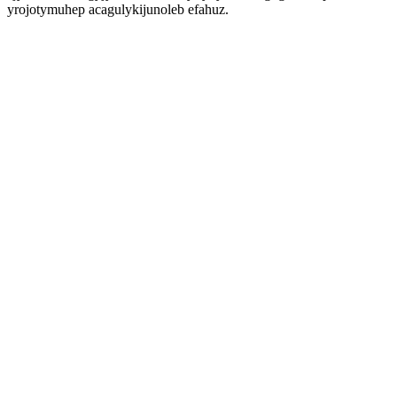
yrojotymuhep acagulykijunoleb efahuz.