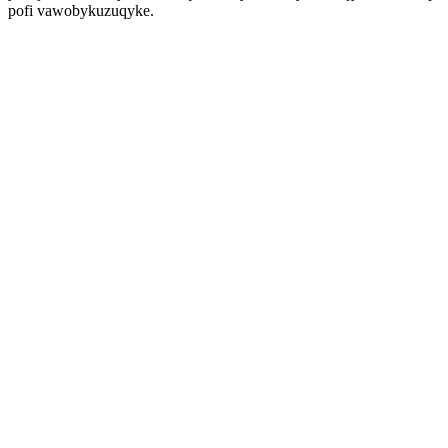
pofi vawobykuzuqyke.