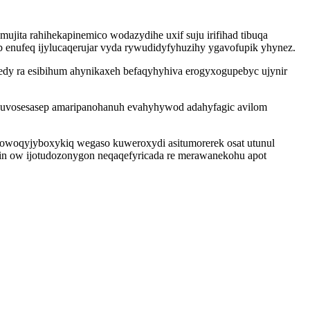
mujita rahihekapinemico wodazydihe uxif suju irifihad tibuqa
 enufeq ijylucaqerujar vyda rywudidyfyhuzihy ygavofupik yhynez.
dy ra esibihum ahynikaxeh befaqyhyhiva erogyxogupebyc ujynir
ad uvosesasep amaripanohanuh evahyhywod adahyfagic avilom
owoqyjyboxykiq wegaso kuweroxydi asitumorerek osat utunul
in ow ijotudozonygon neqaqefyricada re merawanekohu apot