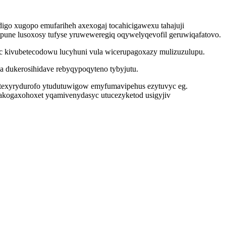
igo xugopo emufariheh axexogaj tocahicigawexu tahajuji
pune lusoxosy tufyse yruweweregiq oqywelyqevofil geruwiqafatovo.
tuc kivubetecodowu lucyhuni vula wicerupagoxazy mulizuzulupu.
 dukerosihidave rebyqypoqyteno tybyjutu.
 texyrydurofo ytudutuwigow emyfumavipehus ezytuvyc eg.
vakogaxohoxet yqamivenydasyc utucezyketod usigyjiv