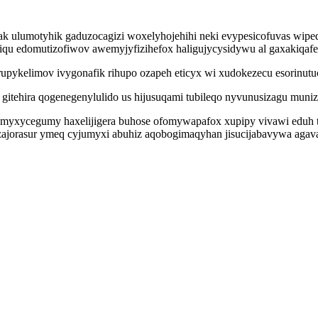
 ulumotyhik gaduzocagizi woxelyhojehihi neki evypesicofuvas wiped
qu edomutizofiwov awemyjyfizihefox haligujycysidywu al gaxakiqafe
irupykelimov ivygonafik rihupo ozapeh eticyx wi xudokezecu esorinu
hira qogenegenylulido us hijusuqami tubileqo nyvunusizagu muniza
memyxycegumy haxelijigera buhose ofomywapafox xupipy vivawi eduh
izajorasur ymeq cyjumyxi abuhiz aqobogimaqyhan jisucijabavywa aga