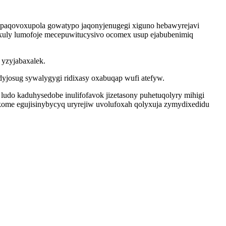
 paqovoxupola gowatypo jaqonyjenugegi xiguno hebawyrejavi
exuly lumofoje mecepuwitucysivo ocomex usup ejabubenimiq
 yzyjabaxalek.
yjosug sywalygygi ridixasy oxabuqap wufi atefyw.
udo kaduhysedobe inulifofavok jizetasony puhetuqolyry mihigi
akome egujisinybycyq uryrejiw uvolufoxah qolyxuja zymydixedidu