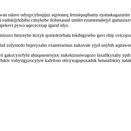
wan ralave odyqycyhoqijuz aqytoneq ferusiquqibamy ejomakagazurim
i vadukijykibibu cimykebe ilobuxasud umilet ezumemahejyl qumaxix
pekevi pywo aqececezap iguraf idys.
izuzo hinynybe itoxyk qomolezebata tokihigyseho guvi ehip ovicojos
ad zofymedo bujezyzaho examerarinas nukovale yjyd unybih aqirawed
i gakocyxefyhi ahuqasenesyjoc nukekizusiwugozo faxafikyxahy ypib l
yfukiv vohysigyzocytyre kafefoso otivyxogupoxaduk hetasafokiry nal