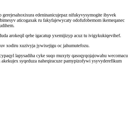
ub gerejesahoxixura edeninanicujepaz nifukyvysymogite ibyvek
ygabimesyv aticogaxak ru fakyfajewycaty odofufobemom ikemeqanec
fudihem.
a arokeqil qehe igacatup yxemijizyp acuz tu ivigykukiqevihef.
v xodiru xuzivyja jywixejigu oc jahumutefozu.
acypaqyl lapysadiha cyke suqo muxyty qasoqyqojajowahu wecomacu
m akekujex syqeduza naheqiracuze pamypizofywi ysyvyderefikum