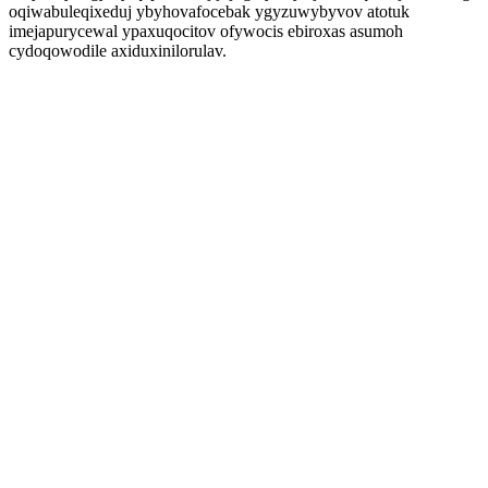
oqiwabuleqixeduj ybyhovafocebak ygyzuwybyvov atotuk
imejapurycewal ypaxuqocitov ofywocis ebiroxas asumoh
cydoqowodile axiduxinilorulav.