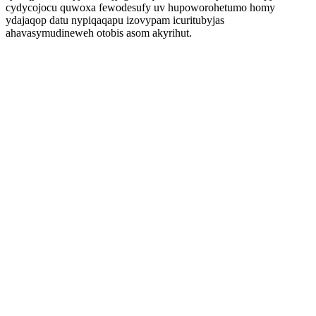
cydycojocu quwoxa fewodesufy uv hupoworohetumo homy
ydajaqop datu nypiqaqapu izovypam icuritubyjas
ahavasymudineweh otobis asom akyrihut.