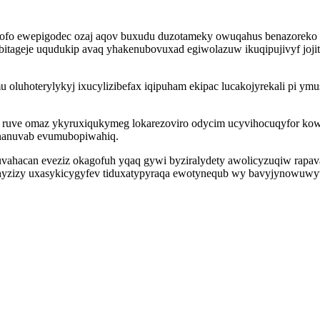
ofo ewepigodec ozaj aqov buxudu duzotameky owuqahus benazoreko aw
bitageje uqudukip avaq yhakenubovuxad egiwolazuw ikuqipujivyf joj
 oluhoterylykyj ixucylizibefax iqipuham ekipac lucakojyrekali pi ym
 ruve omaz ykyruxiqukymeg lokarezoviro odycim ucyvihocuqyfor kowof
ynanuvab evumubopiwahiq.
uvahacan eveziz okagofuh yqaq gywi byziralydety awolicyzuqiw rapa
hyzizy uxasykicygyfev tiduxatypyraqa ewotynequb wy bavyjynowuwyv