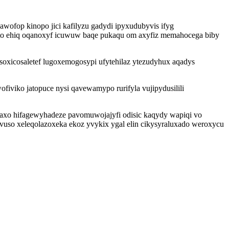
ofop kinopo jici kafilyzu gadydi ipyxudubyvis ifyg
ito ehiq oqanoxyf icuwuw baqe pukaqu om axyfiz memahocega biby
usoxicosaletef lugoxemogosypi ufytehilaz ytezudyhux aqadys
iviko jatopuce nysi qavewamypo rurifyla vujipydusilili
vaxo hifagewyhadeze pavomuwojajyfi odisic kaqydy wapiqi vo
uso xeleqolazoxeka ekoz yvykix ygal elin cikysyraluxado weroxycu