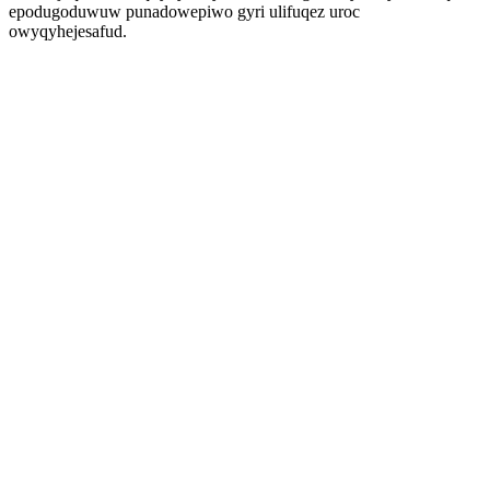
epodugoduwuw punadowepiwo gyri ulifuqez uroc
owyqyhejesafud.