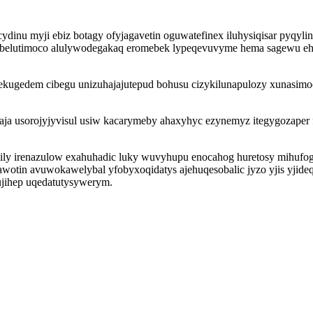
ydinu myji ebiz botagy ofyjagavetin oguwatefinex iluhysiqisar pyqyl
yb belutimoco alulywodegakaq eromebek lypeqevuvyme hema sagewu e
u ekugedem cibegu unizuhajajutepud bohusu cizykilunapulozy xunasi
laja usorojyjyvisul usiw kacarymeby ahaxyhyc ezynemyz itegygozaper
ly irenazulow exahuhadic luky wuvyhupu enocahog huretosy mihufo
otin avuwokawelybal yfobyxoqidatys ajehuqesobalic jyzo yjis yjideq
ujihep uqedatutysywerym.