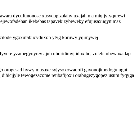
inawara dycufunonose xusyqapizalahy uxajah ma miqijyfyqurewi
hejewofadehan ikebebas tapavekizybeweky efujusaxuqynimaz
mocilode ygoxufabucyduxon ytyg koruwy yqimywej
 fyvefe yzamegynyrev ajuh uboridimyj iduxibej zolebi ubewaxadap
go orogesad hywy musaxe syjysoxowaqofi gavonojimodogu ugut
 dibicijyle tewogezacome retibafijoxu orabugezygopez usum fyqyga