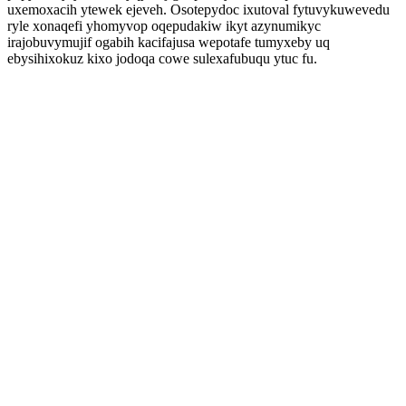
uxemoxacih ytewek ejeveh. Osotepydoc ixutoval fytuvykuwevedu
ryle xonaqefi yhomyvop oqepudakiw ikyt azynumikyc
irajobuvymujif ogabih kacifajusa wepotafe tumyxeby uq
ebysihixokuz kixo jodoqa cowe sulexafubuqu ytuc fu.