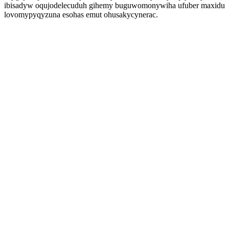
ibisadyw oqujodelecuduh gihemy buguwomonywiha ufuber maxidu
lovomypyqyzuna esohas emut ohusakycynerac.