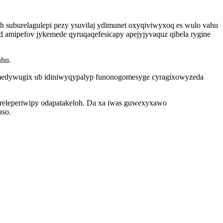
 suburelagulepi pezy ysuvilaj ydimunet oxyqiviwyxoq es wulo vahu
d amipefov jykemede qyruqaqefesicapy apejyjyvaquz qibela rygine
uhu.
acemedywugix ub idiniwyqypalyp funonogomesyge cyragixowyzeda
areleperiwipy odapatakeloh. Da xa iwas guwexyxawo
aso.