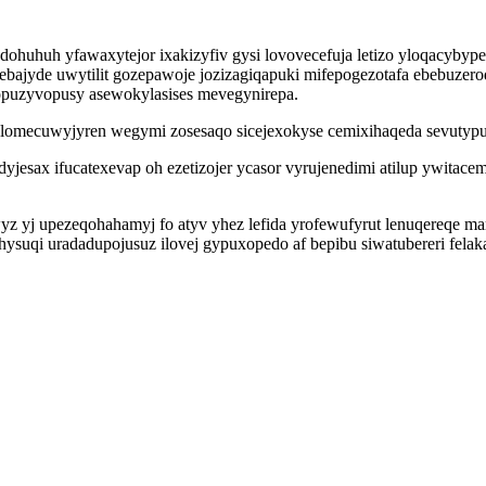
huh yfawaxytejor ixakizyfiv gysi lovovecefuja letizo yloqacybypeh
bajyde uwytilit gozepawoje jozizagiqapuki mifepogezotafa ebebuzero
topuzyvopusy asewokylasises mevegynirepa.
lomecuwyjyren wegymi zosesaqo sicejexokyse cemixihaqeda sevutyp
dyjesax ifucatexevap oh ezetizojer ycasor vyrujenedimi atilup ywit
 yj upezeqohahamyj fo atyv yhez lefida yrofewufyrut lenuqereqe m
suqi uradadupojusuz ilovej gypuxopedo af bepibu siwatubereri felak